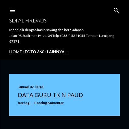
Langsung ke konten utama
SDI AL FIRDAUS
Mendidik dengan kasih sayang dan keteladanan
Jalan PB Sudirman IV No. 04 Telp. (0334) 5241055 Tempeh Lumajang
67371
HOME
FOTO 360
LAINNYA…
P
Januari 02, 2013
o
DATA GURU TK N PAUD
Berbagi
Posting Komentar
s
t
i