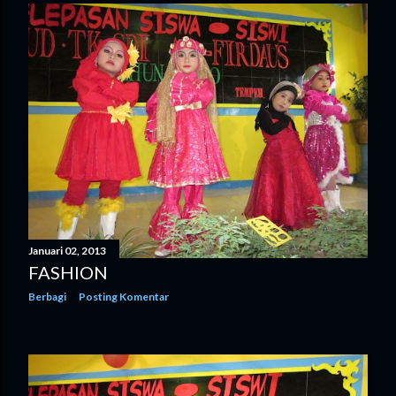
n
g
a
n
Januari 02, 2013
FASHION
Berbagi
Posting Komentar