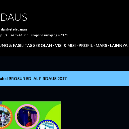
Langsung ke konten utama
IRDAUS
 dan keteladanan
Telp. (0334) 5241055 Tempeh Lumajang 67371
NG & FASILITAS SEKOLAH
VISI & MISI
PROFIL
MARS
LAINNYA
label
BROSUR SDI AL FIRDAUS 2017