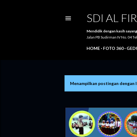
SDI AL F
Mendidik dengan kasih sayang
Jalan PB Sudirman IV No. 04 
HOME
FOTO 360
GEDU
Menampilkan postingan dengan 
P
o
s
t
i