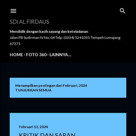
Langsung ke konten utama
SDI AL FIRDAUS
Mendidik dengan kasih sayang dan keteladanan
Jalan PB Sudirman IV No. 04 Telp. (0334) 5241055 Tempeh Lumajang
67371
HOME
FOTO 360
LAINNYA…
Menampilkan postingan dari Februari, 2024
P
TUNJUKKAN SEMUA
o
s
t
Februari 13, 2024
i
KRITIK DAN SARAN