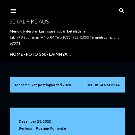
Langsung ke konten utama
SDI AL FIRDAUS
Mendidik dengan kasih sayang dan keteladanan
Jalan PB Sudirman IV No. 04 Telp. (0334) 5241055 Tempeh Lumajang
67371
HOME
FOTO 360
LAINNYA…
Menampilkan postingan dari 2020
TUNJUKKAN SEMUA
P
o
s
t
Desember 24, 2020
Berbagi
Posting Komentar
i