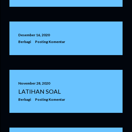
n
g
a
Desember 16, 2020
n
Berbagi
Posting Komentar
November 28, 2020
LATIHAN SOAL
Berbagi
Posting Komentar