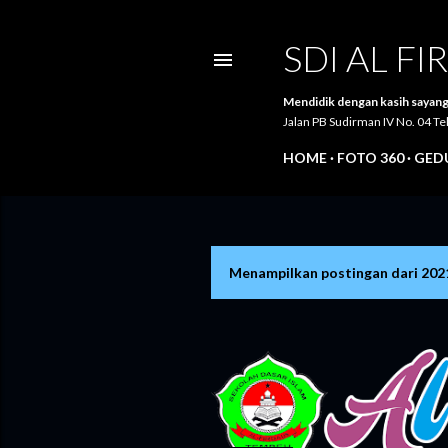
SDI AL F
Mendidik dengan kasih sayang
Jalan PB Sudirman IV No. 04 
HOME
FOTO 360
GEDU
Menampilkan postingan dari 202
P
o
s
t
i