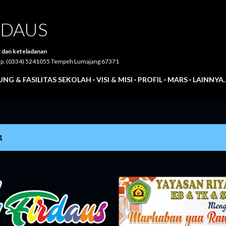
Langsung ke konten utama
IRDAUS
 dan keteladanan
Telp. (0334) 5241055 Tempeh Lumajang 67371
NG & FASILITAS SEKOLAH
VISI & MISI
PROFIL
MARS
LAINNYA
1