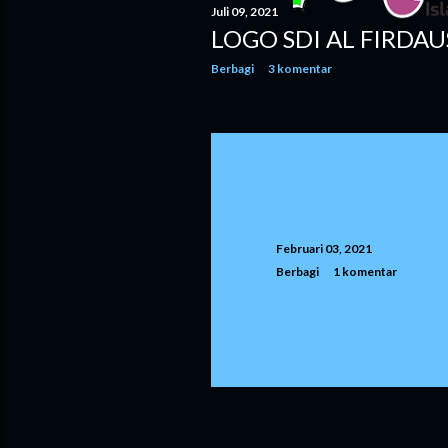
n
Juli 09, 2021
LOGO SDI AL FIRDAU
g
Berbagi
3 komentar
a
n
Februari 03, 2021
Berbagi
1 komentar