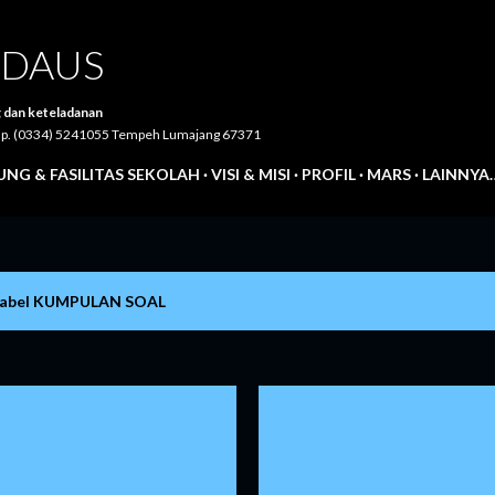
Langsung ke konten utama
IRDAUS
 dan keteladanan
Telp. (0334) 5241055 Tempeh Lumajang 67371
NG & FASILITAS SEKOLAH
VISI & MISI
PROFIL
MARS
LAINNYA
label
KUMPULAN SOAL