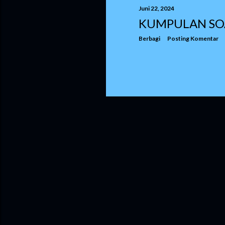
n
Juni 22, 2024
KUMPULAN SO
g
Berbagi
Posting Komentar
a
n