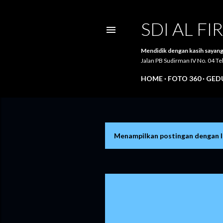
SDI AL F
Mendidik dengan kasih sayang
Jalan PB Sudirman IV No. 04 
HOME
FOTO 360
GEDU
Menampilkan postingan dengan 
P
o
s
t
i