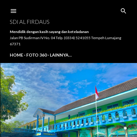
Langsung ke konten utama
SDI AL FIRDAUS
Mendidik dengan kasih sayang dan keteladanan
Jalan PB Sudirman IV No. 04 Telp. (0334) 5241055 Tempeh Lumajang
67371
HOME
FOTO 360
LAINNYA…