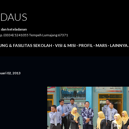
Langsung ke konten utama
IRDAUS
 dan keteladanan
Telp. (0334) 5241055 Tempeh Lumajang 67371
NG & FASILITAS SEKOLAH
VISI & MISI
PROFIL
MARS
LAINNYA
uari 02, 2013