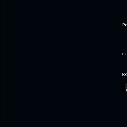
Pe
Be
K