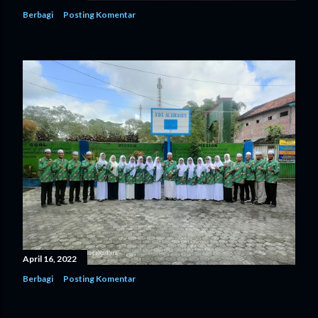
Berbagi
Posting Komentar
n
g
a
n
April 16, 2022
Berbagi
Posting Komentar