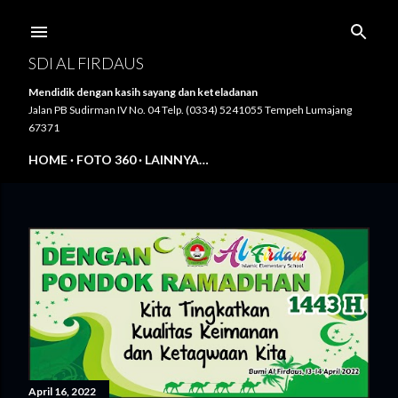
Langsung ke konten utama
SDI AL FIRDAUS
Mendidik dengan kasih sayang dan keteladanan
Jalan PB Sudirman IV No. 04 Telp. (0334) 5241055 Tempeh Lumajang
67371
HOME
FOTO 360
LAINNYA…
P
o
s
t
i
April 16, 2022