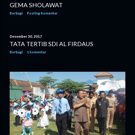
GEMA SHOLAWAT
n
Berbagi
Posting Komentar
g
a
Desember 30, 2017
n
TATA TERTIB SDI AL FIRDAUS
Berbagi
1 komentar