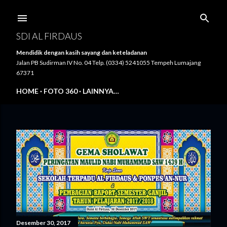
Langsung ke konten utama
SDI AL FIRDAUS
Mendidik dengan kasih sayang dan keteladanan
Jalan PB Sudirman IV No. 04 Telp. (0334) 5241055 Tempeh Lumajang
67371
HOME
FOTO 360
LAINNYA…
P
o
s
t
i
Desember 30, 2017