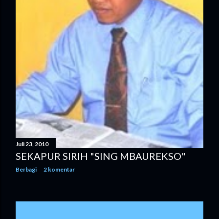
n
g
a
n
Juli 23, 2010
SEKAPUR SIRIH "SING MBAUREKSO"
Berbagi
2 komentar