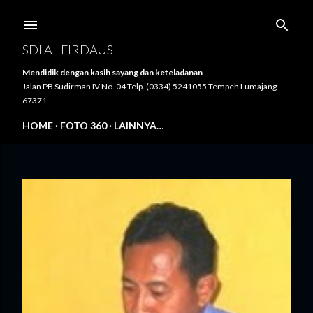
Langsung ke konten utama
SDI AL FIRDAUS
Mendidik dengan kasih sayang dan keteladanan
Jalan PB Sudirman IV No. 04 Telp. (0334) 5241055 Tempeh Lumajang
67371
HOME
FOTO 360
LAINNYA…
P
o
s
t
i