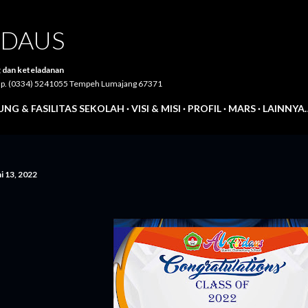
Langsung ke konten utama
IRDAUS
 dan keteladanan
Telp. (0334) 5241055 Tempeh Lumajang 67371
NG & FASILITAS SEKOLAH
VISI & MISI
PROFIL
MARS
LAINNYA
i 13, 2022