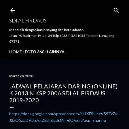
Langsung ke konten utama
SDI AL FIRDAUS
Mendidik dengan kasih sayang dan keteladanan
Jalan PB Sudirman IV No. 04 Telp. (0334) 5241055 Tempeh Lumajang
67371
HOME
FOTO 360
LAINNYA…
Maret 28, 2020
JADWAL PELAJARAN DARING (ONLINE)
K 2013 N KSP 2006 SDI AL FIRDAUS
2019-2020
https://docs.google.com/spreadsheets/d/1XFSIJeeV59Tz7uI
J2aO5zUDV3pJxkZkal_dssBMm-6Q/edit?usp=sharing