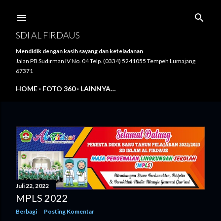
Langsung ke konten utama
SDI AL FIRDAUS
Mendidik dengan kasih sayang dan keteladanan
Jalan PB Sudirman IV No. 04 Telp. (0334) 5241055 Tempeh Lumajang
67371
HOME
FOTO 360
LAINNYA…
P
o
s
Juli 22, 2022
MPLS 2022
t
Berbagi
Posting Komentar
i