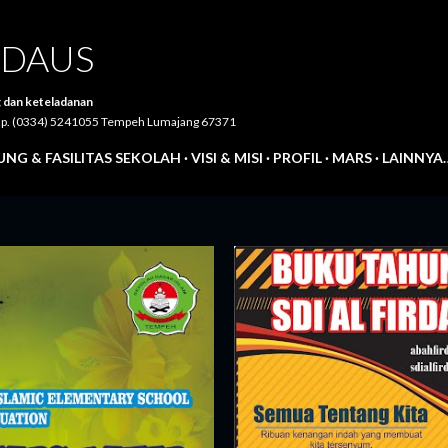
Langsung ke konten utama
IRDAUS
 dan keteladanan
Telp. (0334) 5241055 Tempeh Lumajang 67371
NG & FASILITAS SEKOLAH
VISI & MISI
PROFIL
MARS
LAINNYA