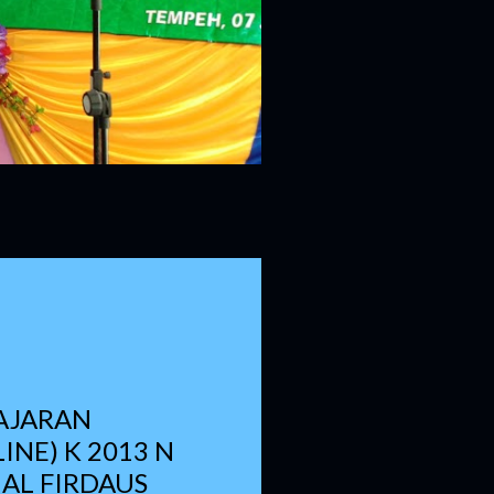
AJARAN
INE) K 2013 N
 AL FIRDAUS