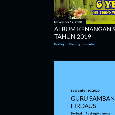
n
g
a
November 12, 2020
ALBUM KENANGAN SD
n
TAHUN 2019
Berbagi
Posting Komentar
September 10, 2020
GURU SAMBANG
FIRDAUS
Berbagi
Posting Komentar