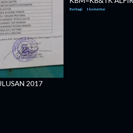
KBM=KB&TK ALFI
Berbagi
1 komentar
LUSAN 2017