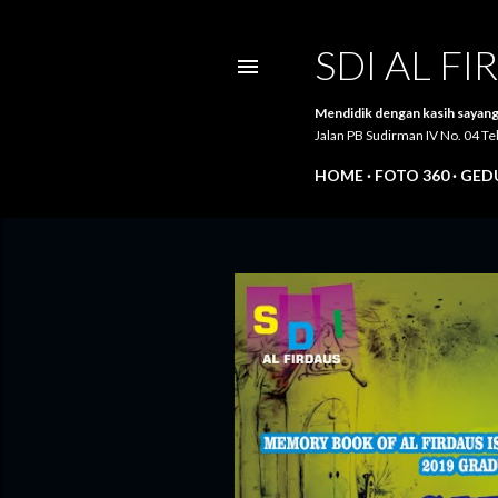
SDI AL F
Mendidik dengan kasih sayang
Jalan PB Sudirman IV No. 04 
HOME
FOTO 360
GEDU
P
o
s
t
i