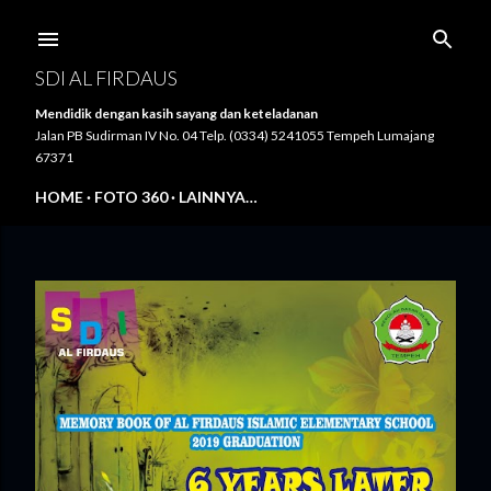
Langsung ke konten utama
SDI AL FIRDAUS
Mendidik dengan kasih sayang dan keteladanan
Jalan PB Sudirman IV No. 04 Telp. (0334) 5241055 Tempeh Lumajang
67371
HOME
FOTO 360
LAINNYA…
P
o
s
t
i