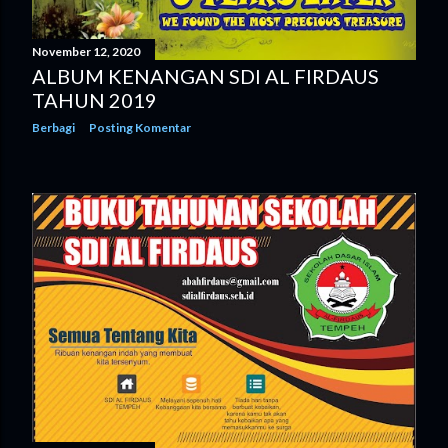
n
November 12, 2020
g
ALBUM KENANGAN SDI AL FIRDAUS
a
TAHUN 2019
Berbagi
Posting Komentar
n