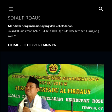
Langsung ke konten utama
SDI AL FIRDAUS
Mendidik dengan kasih sayang dan keteladanan
Jalan PB Sudirman IV No. 04 Telp. (0334) 5241055 Tempeh Lumajang
67371
HOME
FOTO 360
LAINNYA…
P
o
s
t
i