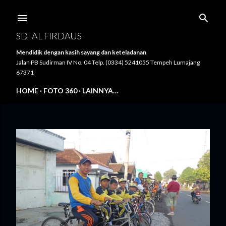
Langsung ke konten utama
SDI AL FIRDAUS
Mendidik dengan kasih sayang dan keteladanan
Jalan PB Sudirman IV No. 04 Telp. (0334) 5241055 Tempeh Lumajang
67371
HOME
FOTO 360
LAINNYA…
P
o
s
t
i