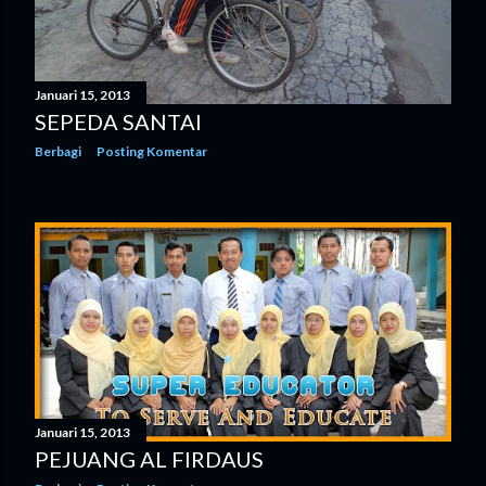
n
g
Januari 15, 2013
a
SEPEDA SANTAI
n
Berbagi
Posting Komentar
Januari 15, 2013
PEJUANG AL FIRDAUS