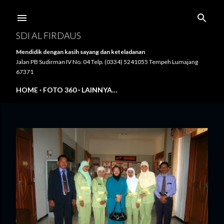
Langsung ke konten utama
SDI AL FIRDAUS
Mendidik dengan kasih sayang dan keteladanan
Jalan PB Sudirman IV No. 04 Telp. (0334) 5241055 Tempeh Lumajang
67371
HOME
FOTO 360
LAINNYA…
P
o
s
t
i