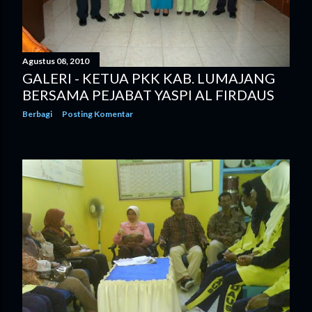
n
g
Agustus 08, 2010
a
GALERI - KETUA PKK KAB. LUMAJANG
n
BERSAMA PEJABAT YASPI AL FIRDAUS
Berbagi
Posting Komentar