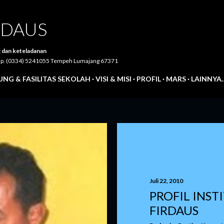
Langsung ke konten utama
IRDAUS
 dan keteladanan
Telp. (0334) 5241055 Tempeh Lumajang 67371
NG & FASILITAS SEKOLAH
VISI & MISI
PROFIL
MARS
LAINNYA
Juli 22, 2010
PROFIL INSTI
FIRDAUS