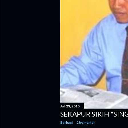
n
g
a
n
Juli 23, 2010
SEKAPUR SIRIH "SI
Berbagi
2 komentar