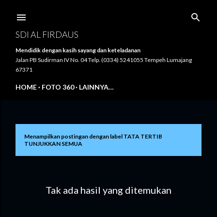
Langsung ke konten utama
SDI AL FIRDAUS
Mendidik dengan kasih sayang dan keteladanan
Jalan PB Sudirman IV No. 04 Telp. (0334) 5241055 Tempeh Lumajang
67371
HOME
FOTO 360
LAINNYA…
Menampilkan postingan dengan label
TATA TERTIB
P
TUNJUKKAN SEMUA
o
s
Tak ada hasil yang ditemukan
t
i